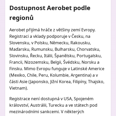
Dostupnost Aerobet podle
regionů
Aerobet přijímá hráče z většiny zemí Evropy.
Registraci a vklady podporuje v Česku, na
Slovensku, v Polsku, Německu, Rakousku,
Maďarsku, Rumunsku, Bulharsku, Chorvatsku,
Slovinsku, Řecku, Itálii, Španělsku, Portugalsku,
Francii, Nizozemsku, Belgii, Švédsku, Norsku a
Finsku. Mimo Evropu funguje v Latinské Americe
(Mexiko, Chile, Peru, Kolumbie, Argentina) a v
části Asie (Japonsko, Jižní Korea, Filipíny, Thajsko,
Vietnam).
Registrace není dostupná v USA, Spojeném
království, Austrálii, Turecku a ve státech pod
mezinárodními sankcemi. V některých