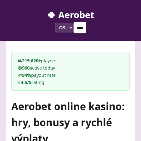
🍀 Aerobet
👥
219,620+
players
🟢
960
active today
💸
94%
payout rate
⭐
4.5/5
rating
Aerobet online kasino:
hry, bonusy a rychlé
výplaty