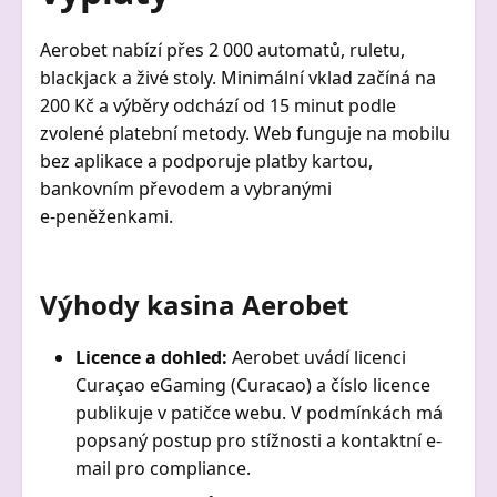
Aerobet nabízí přes 2 000 automatů, ruletu,
blackjack a živé stoly. Minimální vklad začíná na
200 Kč a výběry odchází od 15 minut podle
zvolené platební metody. Web funguje na mobilu
bez aplikace a podporuje platby kartou,
bankovním převodem a vybranými
e‑peněženkami.
Výhody kasina Aerobet
Licence a dohled:
Aerobet uvádí licenci
Curaçao eGaming (Curacao) a číslo licence
publikuje v patičce webu. V podmínkách má
popsaný postup pro stížnosti a kontaktní e-
mail pro compliance.