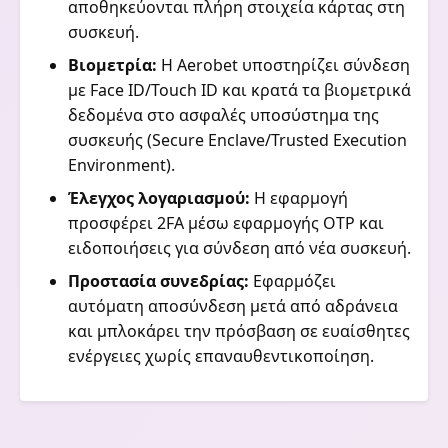
αποθηκεύονται πλήρη στοιχεία κάρτας στη
συσκευή.
Βιομετρία:
Η Aerobet υποστηρίζει σύνδεση
με Face ID/Touch ID και κρατά τα βιομετρικά
δεδομένα στο ασφαλές υποσύστημα της
συσκευής (Secure Enclave/Trusted Execution
Environment).
Έλεγχος λογαριασμού:
Η εφαρμογή
προσφέρει 2FA μέσω εφαρμογής OTP και
ειδοποιήσεις για σύνδεση από νέα συσκευή.
Προστασία συνεδρίας:
Εφαρμόζει
αυτόματη αποσύνδεση μετά από αδράνεια
και μπλοκάρει την πρόσβαση σε ευαίσθητες
ενέργειες χωρίς επαναυθεντικοποίηση.