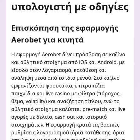
υπολογιστή με οδηγίες
Επισκόπηση της εφαρμογής
Aerobet για κινητά
Η εφαρμογή Aerobet δίνει πρόσβαση σε καζίνο
και αθλητικό στοίχημα από iOS και Android, με
είσοδο στον λογαριασμό, κατάθεση και
ανάληψη μέσα από το ίδιο μενού. Στο καζίνο
εμφανίζονται φρουτάκια, επιτραπέζια
παιχνίδια και live casino με φίλτρα (πάροχος,
θέμα, volatility) και αναζήτηση τίτλου, ενώ το
αθλητικό στοίχημα καλύπτει pre-match και live
αγορές με δελτίο, cash out και ιστορικό
στοιχημάτων. Η εφαρμογή κρατά τις βασικές
ρυθμίσεις λογαριασμού (όρια κατάθεσης, όρια