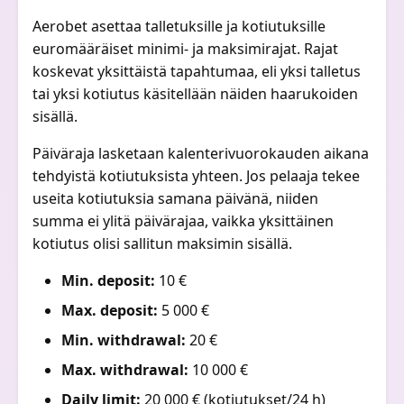
Aerobet asettaa talletuksille ja kotiutuksille
euromääräiset minimi- ja maksimirajat. Rajat
koskevat yksittäistä tapahtumaa, eli yksi talletus
tai yksi kotiutus käsitellään näiden haarukoiden
sisällä.
Päiväraja lasketaan kalenterivuorokauden aikana
tehdyistä kotiutuksista yhteen. Jos pelaaja tekee
useita kotiutuksia samana päivänä, niiden
summa ei ylitä päivärajaa, vaikka yksittäinen
kotiutus olisi sallitun maksimin sisällä.
Min. deposit:
10 €
Max. deposit:
5 000 €
Min. withdrawal:
20 €
Max. withdrawal:
10 000 €
Daily limit:
20 000 € (kotiutukset/24 h)