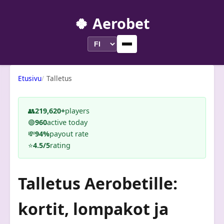
🍀 Aerobet
Etusivu
Talletus
👥
219,620+
players
🟢
960
active today
💸
94%
payout rate
⭐
4.5/5
rating
Talletus Aerobetille:
kortit, lompakot ja