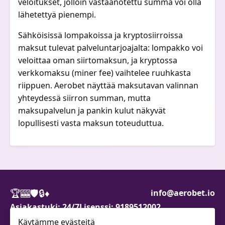
veloitukset, jolloin vastaanotettu summa voi olla
lähetettyä pienempi.
Sähköisissä lompakoissa ja kryptosiirroissa
maksut tulevat palveluntarjoajalta: lompakko voi
veloittaa oman siirtomaksun, ja kryptossa
verkkomaksu (miner fee) vaihtelee ruuhkasta
riippuen. Aerobet näyttää maksutavan valinnan
yhteydessä siirron summan, mutta
maksupalvelun ja pankin kulut näkyvät
lopullisesti vasta maksun toteuduttua.
🏆
🎰
🛡️
🔒
♦️
info@aerobet.io
Asiakastuki: 24/7
Lisenssi: 9189512002
Käytämme evästeitä