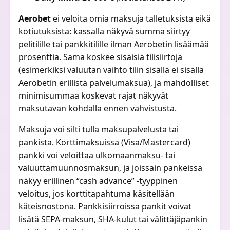
Aerobet
ei veloita omia maksuja talletuksista eikä
kotiutuksista: kassalla näkyvä summa siirtyy
pelitilille tai pankkitilille ilman Aerobetin lisäämää
prosenttia. Sama koskee sisäisiä tilisiirtoja
(esimerkiksi valuutan vaihto tilin sisällä ei sisällä
Aerobetin erillistä palvelumaksua), ja mahdolliset
minimisummaa koskevat rajat näkyvät
maksutavan kohdalla ennen vahvistusta.
Maksuja voi silti tulla maksupalvelusta tai
pankista. Korttimaksuissa (Visa/Mastercard)
pankki voi veloittaa ulkomaanmaksu- tai
valuuttamuunnosmaksun, ja joissain pankeissa
näkyy erillinen “cash advance” -tyyppinen
veloitus, jos korttitapahtuma käsitellään
käteisnostona. Pankkisiirroissa pankit voivat
lisätä SEPA-maksun, SHA-kulut tai välittäjäpankin