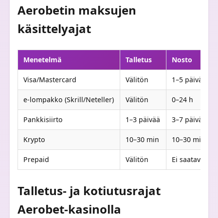
Aerobetin maksujen
käsittelyajat
Menetelmä
Talletus
Nosto
Visa/Mastercard
Välitön
1–5 päivää
e-lompakko (Skrill/Neteller)
Välitön
0–24 h
Pankkisiirto
1–3 päivää
3–7 päivää
Krypto
10–30 min
10–30 min
Prepaid
Välitön
Ei saatavilla
Talletus- ja kotiutusrajat
Aerobet-kasinolla