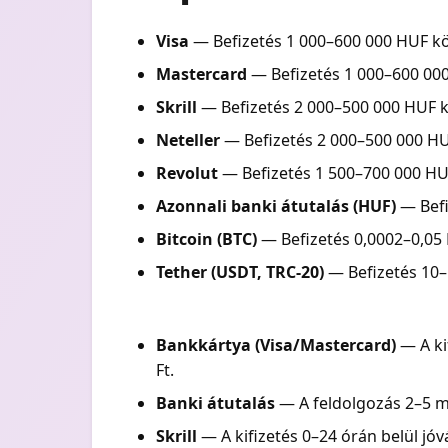
Visa
— Befizetés 1 000–600 000 HUF köz
Mastercard
— Befizetés 1 000–600 000 
Skrill
— Befizetés 2 000–500 000 HUF k
Neteller
— Befizetés 2 000–500 000 HUF
Revolut
— Befizetés 1 500–700 000 HUF
Azonnali banki átutalás (HUF)
— Befi
Bitcoin (BTC)
— Befizetés 0,0002–0,05 
Tether (USDT, TRC-20)
— Befizetés 10–5
Bankkártya (Visa/Mastercard)
— A ki
Ft.
Banki átutalás
— A feldolgozás 2–5 mu
Skrill
— A kifizetés 0–24 órán belül jóv