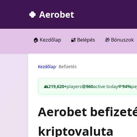
🍀 Aerobet
🏠 Kezdőlap
🔐 Belépés
🎁 Bónuszok
Kezdőlap
Befizetés
👥
219,620+
players
🟢
960
active today
💸
94%
pa
Aerobet befizet
kriptovaluta