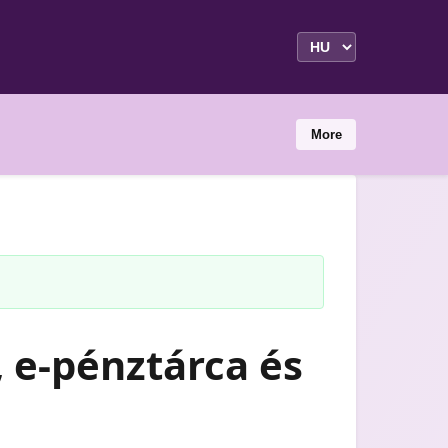
More
 e-pénztárca és