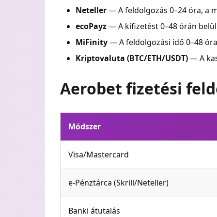
Neteller
— A feldolgozás 0–24 óra, a min
ecoPayz
— A kifizetést 0–48 órán belül
MiFinity
— A feldolgozási idő 0–48 óra,
Kriptovaluta (BTC/ETH/USDT)
— A kas
Aerobet fizetési fel
Módszer
Visa/Mastercard
e-Pénztárca (Skrill/Neteller)
Banki átutalás