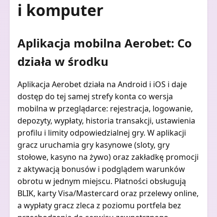
i komputer
Aplikacja mobilna Aerobet: Co
działa w środku
Aplikacja Aerobet działa na Android i iOS i daje
dostęp do tej samej strefy konta co wersja
mobilna w przeglądarce: rejestracja, logowanie,
depozyty, wypłaty, historia transakcji, ustawienia
profilu i limity odpowiedzialnej gry. W aplikacji
gracz uruchamia gry kasynowe (sloty, gry
stołowe, kasyno na żywo) oraz zakładkę promocji
z aktywacją bonusów i podglądem warunków
obrotu w jednym miejscu. Płatności obsługują
BLIK, karty Visa/Mastercard oraz przelewy online,
a wypłaty gracz zleca z poziomu portfela bez