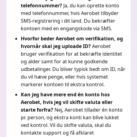
telefonnummer?
Ja, du kan oprette konto
med telefonnummer, hvis Aerobet tilbyder
SMS-registrering i dit land. Du bekræfter
kontoen med en engangskode via SMS.
Hvorfor beder Aerobet om verifikation, og
hvornår skal jeg uploade ID?
Aerobet
bruger verifikation for at bekræfte identitet
og alder samt for at kunne godkende
udbetalinger. Du bliver typisk bedt om ID, når
du vil hæve penge, eller hvis systemet
markerer kontoen til ekstra kontrol.
Kan jeg have mere end én konto hos
Aerobet, hvis jeg vil skifte valuta eller
starte forfra?
Nej, Aerobet tillader én konto
pr. person, og ekstra konti kan blive lukket
ved kontrol. Vil du skifte valuta, skal du
kontakte support og få afklaret