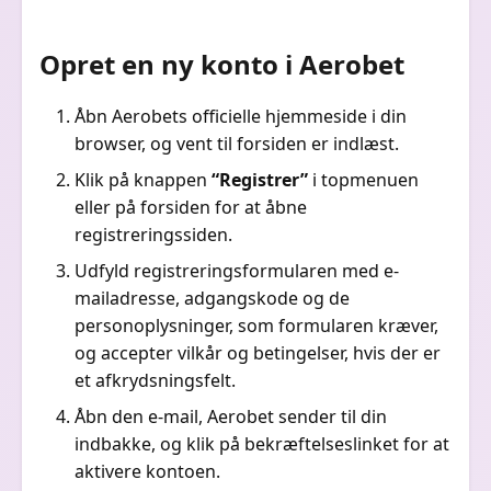
Opret en ny konto i Aerobet
Åbn Aerobets officielle hjemmeside i din
browser, og vent til forsiden er indlæst.
Klik på knappen
“Registrer”
i topmenuen
eller på forsiden for at åbne
registreringssiden.
Udfyld registreringsformularen med e-
mailadresse, adgangskode og de
personoplysninger, som formularen kræver,
og accepter vilkår og betingelser, hvis der er
et afkrydsningsfelt.
Åbn den e-mail, Aerobet sender til din
indbakke, og klik på bekræftelseslinket for at
aktivere kontoen.