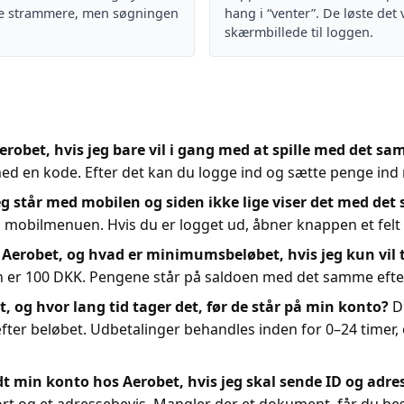
ære strammere, men søgningen
hang i “venter”. De løste det
skærmbillede til loggen.
robet, hvis jeg bare vil i gang med at spille med det s
d en kode. Efter det kan du logge ind og sætte penge in
jeg står med mobilen og siden ikke lige viser det med de
mobilmenuen. Hvis du er logget ud, åbner knappen et felt 
Aerobet, og hvad er minimumsbeløbet, hvis jeg kun vil t
 er 100 DKK. Pengene står på saldoen med det samme efte
 og hvor lang tid tager det, før de står på min konto?
Du
er beløbet. Udbetalinger behandles inden for 0–24 timer,
dt min konto hos Aerobet, hvis jeg skal sende ID og adre
ort og et adressebevis. Mangler der et dokument, får du be