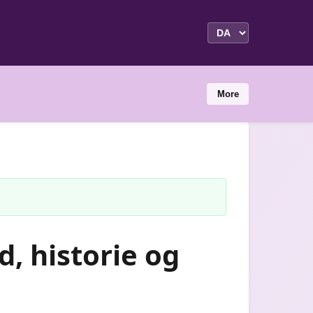
More
, historie og