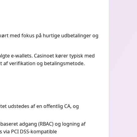
 kørt med fokus på hurtige udbetalinger og
lgte e-wallets. Casinoet kører typisk med
 af verifikation og betalingsmetode.
atet udstedes af en offentlig CA, og
baseret adgang (RBAC) og logning af
es via PCI DSS-kompatible