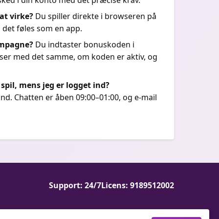
at virke?
Du spiller direkte i browseren på
 det føles som en app.
kampagne?
Du indtaster bonuskoden i
iser med det samme, om koden er aktiv, og
spil, mens jeg er logget ind?
nd. Chatten er åben 09:00–01:00, og e-mail
Support: 24/7
Licens: 9189512002