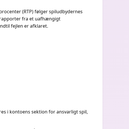
rocenter (RTP) følger spiludbydernes
 rapporter fra et uafhængigt
dtil fejlen er afklaret.
es i kontoens sektion for ansvarligt spil,