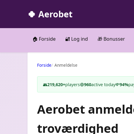
🍀 Aerobet
🏠 Forside
🔐 Log ind
🎁 Bonusser
Forside
Anmeldelse
👥
219,620+
players
🟢
960
active today
💸
94%
pa
Aerobet anmeldel
troværdighed