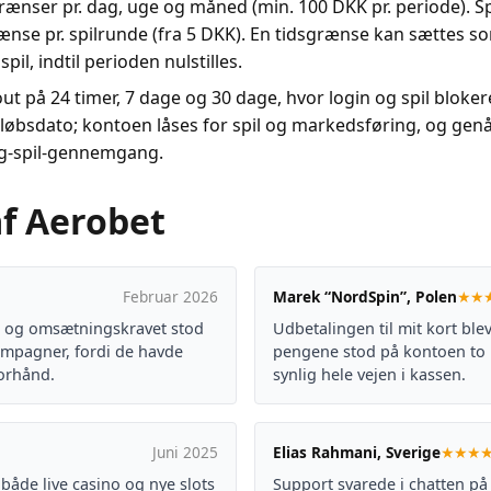
rænser pr. dag, uge og måned (min. 100 DKK pr. periode). S
se pr. spilrunde (fra 5 DKK). En tidsgrænse kan sættes som 
il, indtil perioden nulstilles.
out på 24 timer, 7 dage og 30 dage, hvor login og spil blo
løbsdato; kontoen låses for spil og markedsføring, og gen
ig-spil-gennemgang.
af Aerobet
Februar 2026
Marek “NordSpin”, Polen
★★
 og omsætningskravet stod
Udbetalingen til mit kort bl
ampagner, fordi de havde
pengene stod på kontoen to 
forhånd.
synlig hele vejen i kassen.
Juni 2025
Elias Rahmani, Sverige
★★★
 både live casino og nye slots
Support svarede i chatten på