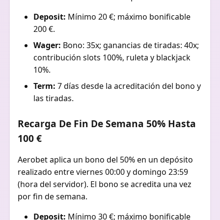
Deposit:
Mínimo 20 €; máximo bonificable
200 €.
Wager:
Bono: 35x; ganancias de tiradas: 40x;
contribución slots 100%, ruleta y blackjack
10%.
Term:
7 días desde la acreditación del bono y
las tiradas.
Recarga De Fin De Semana 50% Hasta
100 €
Aerobet aplica un bono del 50% en un depósito
realizado entre viernes 00:00 y domingo 23:59
(hora del servidor). El bono se acredita una vez
por fin de semana.
Deposit:
Mínimo 30 €; máximo bonificable