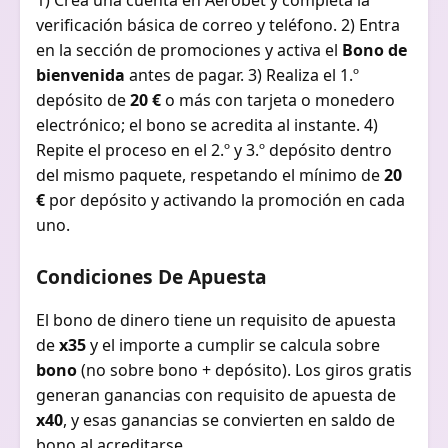
verificación básica de correo y teléfono. 2) Entra
en la sección de promociones y activa el
Bono de
bienvenida
antes de pagar. 3) Realiza el 1.º
depósito de
20 €
o más con tarjeta o monedero
electrónico; el bono se acredita al instante. 4)
Repite el proceso en el 2.º y 3.º depósito dentro
del mismo paquete, respetando el mínimo de
20
€
por depósito y activando la promoción en cada
uno.
Condiciones De Apuesta
El bono de dinero tiene un requisito de apuesta
de
x35
y el importe a cumplir se calcula sobre
bono
(no sobre bono + depósito). Los giros gratis
generan ganancias con requisito de apuesta de
x40
, y esas ganancias se convierten en saldo de
bono al acreditarse.