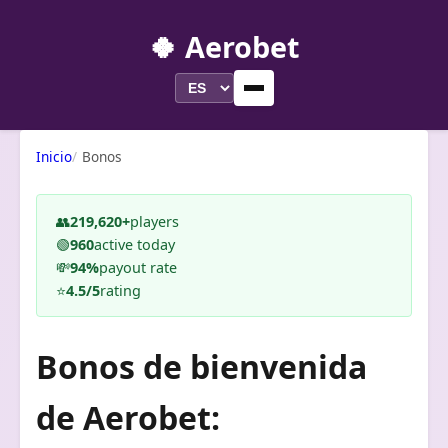
🍀 Aerobet
Inicio
Bonos
👥
219,620+
players
🟢
960
active today
💸
94%
payout rate
⭐
4.5/5
rating
Bonos de bienvenida
de Aerobet: