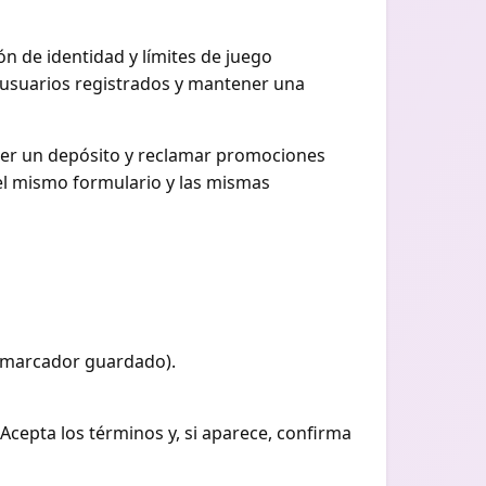
ón de identidad y límites de juego
 usuarios registrados y mantener una
hacer un depósito y reclamar promociones
el mismo formulario y las mismas
un marcador guardado).
Acepta los términos y, si aparece, confirma