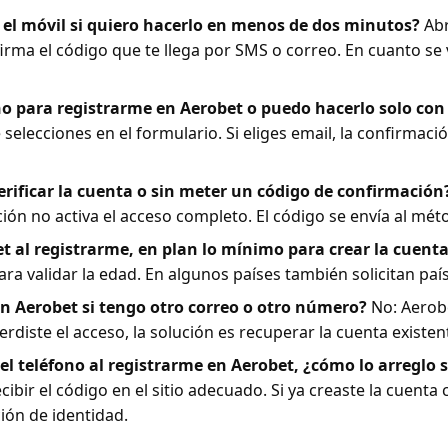
el móvil si quiero hacerlo en menos de dos minutos?
Abr
irma el código que te llega por SMS o correo. En cuanto se v
o para registrarme en Aerobet o puedo hacerlo solo con 
elecciones en el formulario. Si eliges email, la confirmación 
rificar la cuenta o sin meter un código de confirmación
ción no activa el acceso completo. El código se envía al mét
t al registrarme, en plan lo mínimo para crear la cuent
a validar la edad. En algunos países también solicitan país
n Aerobet si tengo otro correo o otro número?
No: Aerobe
erdiste el acceso, la solución es recuperar la cuenta existen
o el teléfono al registrarme en Aerobet, ¿cómo lo arreglo
ecibir el código en el sitio adecuado. Si ya creaste la cuenta
ción de identidad.