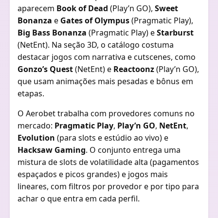
aparecem
Book of Dead
(Play’n GO),
Sweet
Bonanza
e
Gates of Olympus
(Pragmatic Play),
Big Bass Bonanza
(Pragmatic Play) e
Starburst
(NetEnt). Na seção 3D, o catálogo costuma
destacar jogos com narrativa e cutscenes, como
Gonzo’s Quest
(NetEnt) e
Reactoonz
(Play’n GO),
que usam animações mais pesadas e bônus em
etapas.
O Aerobet trabalha com provedores comuns no
mercado:
Pragmatic Play
,
Play’n GO
,
NetEnt
,
Evolution
(para slots e estúdio ao vivo) e
Hacksaw Gaming
. O conjunto entrega uma
mistura de slots de volatilidade alta (pagamentos
espaçados e picos grandes) e jogos mais
lineares, com filtros por provedor e por tipo para
achar o que entra em cada perfil.