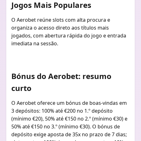
Jogos Mais Populares
O Aerobet reúne slots com alta procura e
organiza o acesso direto aos títulos mais
jogados, com abertura rápida do jogo e entrada
imediata na sessão.
Bónus do Aerobet: resumo
curto
O Aerobet oferece um bónus de boas-vindas em
3 depósitos: 100% até €200 no 1.º depósito
(mínimo €20), 50% até €150 no 2.º (mínimo €30) e
50% até €150 no 3.º (mínimo €30). O bónus de
depósito exige aposta de 35x no prazo de 7 dias;