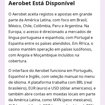
Aerobet Está Disponível
O Aerobet aceita registos e apostas em grande
parte da América Latina, com foco em Brasil,
México, Chile, Colômbia, Peru e Argentina. Na
Europa, o acesso é direcionado a mercados de
língua portuguesa e espanhola, com Portugal e
Espanha entre os países atendidos. Em África, o
casino mantém operação em países lusófonos,
com Angola e Moçambique incluídos na
cobertura.
O interface do Aerobet funciona em Português,
Espanhol e Inglês, com seleção manual no menu
de idioma. A plataforma trabalha com BRL (real
brasileiro), EUR (euro) e USD (dólar americano), e
também abre contas em moedas locais em parte
da América Latina, como MXN (peso mexicano),