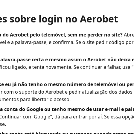
s sobre login no Aerobet
 do Aerobet pelo telemóvel, sem me perder no site?
Abre
l e a palavra-passe, e confirma. Se o site pedir código po
 palavra-passe certa e mesmo assim o Aerobet não deixa 
cou ligado, e tenta novamente. Se continuar a falhar, usa 
se eu já não tenho o mesmo número de telemóvel ou perd
lar com o suporte do Aerobet e pedir atualização dos dados
umentos para libertar o acesso.
a conta do Google ou tenho mesmo de usar e-mail e pal
Continuar com Google”, dá para entrar por aí. Se essa opçã
se.
minha conta está bloqueada ou suspensa quando tento en