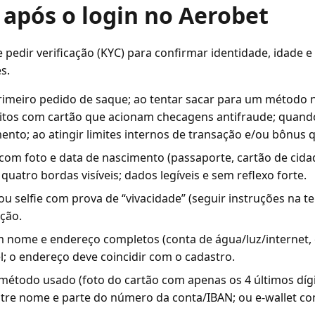
 após o login no Aerobet
 pedir verificação (KYC) para confirmar identidade, idade
s.
imeiro pedido de saque; ao tentar sacar para um método n
itos com cartão que acionam checagens antifraude; quando
o; ao atingir limites internos de transação e/ou bônus qu
com foto e data de nascimento (passaporte, cartão de cidad
atro bordas visíveis; dados legíveis e sem reflexo forte.
selfie com prova de “vivacidade” (seguir instruções na tela)
ação.
ome e endereço completos (conta de água/luz/internet, ex
l; o endereço deve coincidir com o cadastro.
método usado (foto do cartão com apenas os 4 últimos dígito
re nome e parte do número da conta/IBAN; ou e-wallet co