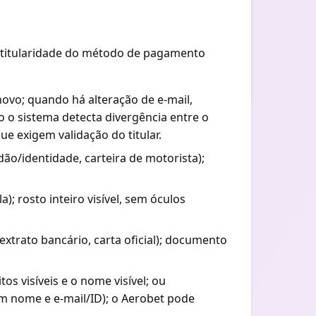
 e titularidade do método de pagamento
ovo; quando há alteração de e-mail,
 o sistema detecta divergência entre o
e exigem validação do titular.
ão/identidade, carteira de motorista);
; rosto inteiro visível, sem óculos
trato bancário, carta oficial); documento
s visíveis e o nome visível; ou
m nome e e-mail/ID); o Aerobet pode