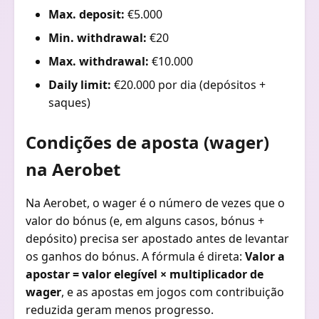
Max. deposit:
€5.000
Min. withdrawal:
€20
Max. withdrawal:
€10.000
Daily limit:
€20.000 por dia (depósitos +
saques)
Condições de aposta (wager)
na Aerobet
Na Aerobet, o wager é o número de vezes que o
valor do bónus (e, em alguns casos, bónus +
depósito) precisa ser apostado antes de levantar
os ganhos do bónus. A fórmula é direta:
Valor a
apostar = valor elegível × multiplicador de
wager
, e as apostas em jogos com contribuição
reduzida geram menos progresso.