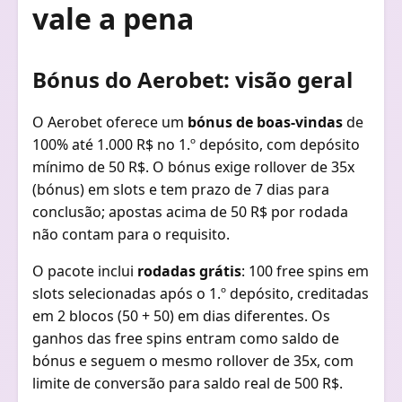
vale a pena
Bónus do Aerobet: visão geral
O Aerobet oferece um
bónus de boas-vindas
de
100% até 1.000 R$ no 1.º depósito, com depósito
mínimo de 50 R$. O bónus exige rollover de 35x
(bónus) em slots e tem prazo de 7 dias para
conclusão; apostas acima de 50 R$ por rodada
não contam para o requisito.
O pacote inclui
rodadas grátis
: 100 free spins em
slots selecionadas após o 1.º depósito, creditadas
em 2 blocos (50 + 50) em dias diferentes. Os
ganhos das free spins entram como saldo de
bónus e seguem o mesmo rollover de 35x, com
limite de conversão para saldo real de 500 R$.