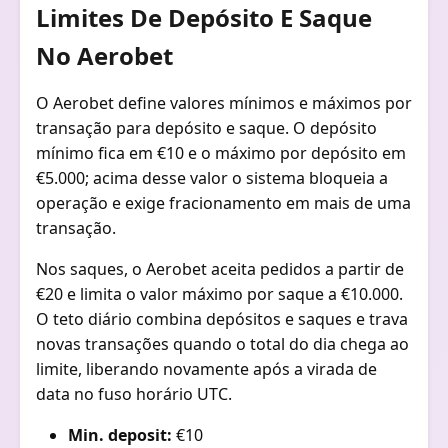
Limites De Depósito E Saque
No Aerobet
O Aerobet define valores mínimos e máximos por
transação para depósito e saque. O depósito
mínimo fica em €10 e o máximo por depósito em
€5.000; acima desse valor o sistema bloqueia a
operação e exige fracionamento em mais de uma
transação.
Nos saques, o Aerobet aceita pedidos a partir de
€20 e limita o valor máximo por saque a €10.000.
O teto diário combina depósitos e saques e trava
novas transações quando o total do dia chega ao
limite, liberando novamente após a virada de
data no fuso horário UTC.
Min. deposit:
€10