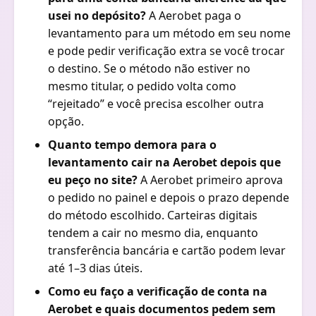
usei no depósito?
A Aerobet paga o
levantamento para um método em seu nome
e pode pedir verificação extra se você trocar
o destino. Se o método não estiver no
mesmo titular, o pedido volta como
“rejeitado” e você precisa escolher outra
opção.
Quanto tempo demora para o
levantamento cair na Aerobet depois que
eu peço no site?
A Aerobet primeiro aprova
o pedido no painel e depois o prazo depende
do método escolhido. Carteiras digitais
tendem a cair no mesmo dia, enquanto
transferência bancária e cartão podem levar
até 1–3 dias úteis.
Como eu faço a verificação de conta na
Aerobet e quais documentos pedem sem